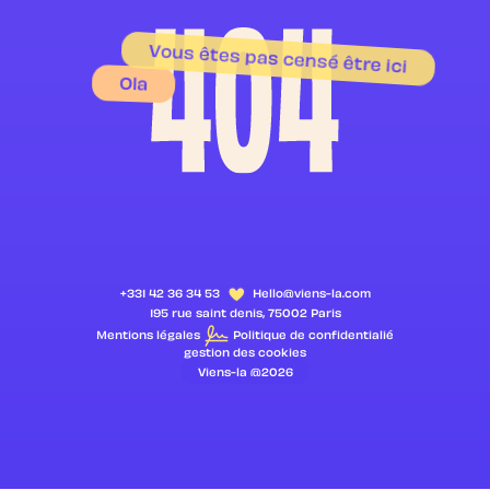
chauds
Vous êtes pas censé être ici
En savoir plus
Ola
SEULEMENT LES ESSENTIELS
ACCEPTER
+331 42 36 34 53
Hello@viens-la.com
195 rue saint denis, 75002 Paris
Mentions légales
Politique de confidentialié
gestion des cookies
Viens-la @2026