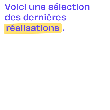
V
o
i
c
i
u
n
e
s
é
l
e
c
t
i
o
n
d
e
s
d
e
r
n
i
è
r
e
s
r
é
a
l
i
s
a
t
i
o
n
s
.