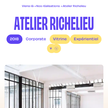
Services
Viens-là
Nos réalisations
Atelier Richelieu
Réalisations
A
T
E
L
I
E
R
R
I
C
H
E
L
I
E
U
Contact
FR
EN
2018
Corporate
Vitrine
Expérientiel
VL spam explorer
Permettez
nous de gouter
vos cookies bien