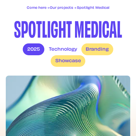
Services
Come here
Our projects
Spotlight Medical
Projects
S
P
O
T
L
I
G
H
T
M
E
D
I
C
A
L
Contact
FR
EN
2025
Technology
Branding
Showcase