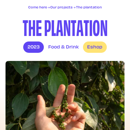
Services
Come here
Our projects
The plantation
Projects
T
H
E
P
L
A
N
T
A
T
I
O
N
Contact
FR
EN
2023
Food & Drink
Eshop
VL spam explorer
Let us taste
your warm
cookies